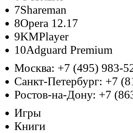
SpeedFan для Windows
7
Shareman
Контроль темпетаруты и скорости вентиляторов.
8
Opera 12.17
Fraps для Windows
9
KMPlayer
Измерение частоты FPS
10
Adguard Premium
EVEREST Ultimate Edition...
Москва:
+7 (495) 983-5
Диагностики и анализа компьютера.
Санкт-Петербург:
+7 (8
Ростов-на-Дону:
+7 (86
Игры
Книги