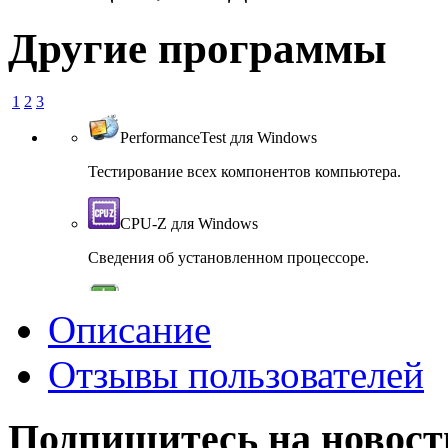
Другие программы
1
2
3
PerformanceTest для Windows
Тестирование всех компонентов компьютера.
CPU-Z для Windows
Сведения об установленном процессоре.
SIW для Windows
Описание
SIW- информация о компонентах компьютера.
Отзывы пользователей
GPU-Z для Windows
Подпишитесь на новост
Предоставляет информацию о видеосистеме.